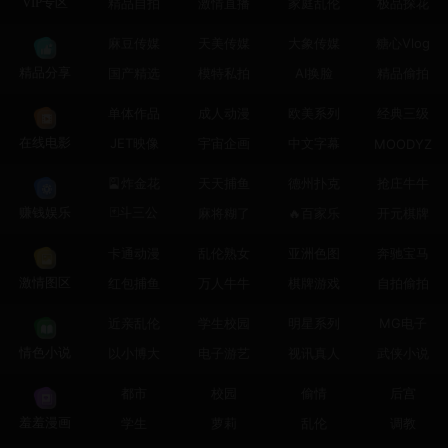
电影简介
疯狂动物城2 完整剧情
了解
疯狂动物城2下载
背后的故事，动物城再掀波澜