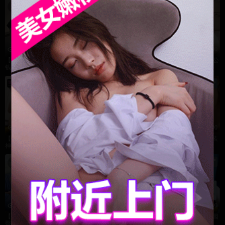
移动端 · 720P
大小: 1.6 GB · 手机适配
移动下载
热门
🌐
在线观看 · 1080P
流畅播放 · 无需下载
立即观看