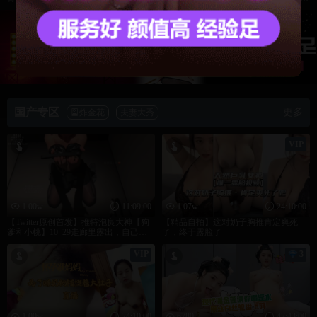
精彩剧照
疯狂动物城2 画面预览
疯狂动物城2
视觉盛宴，点击图片查看大图详情
演员阵容
疯狂动物城2 配音巨星
原班人马回归，
疯狂动物城2下载
后感受声优魅力
金妮弗·古德
杰森·贝特曼
伊德里斯·艾
珍妮·斯蕾特
狐尼克 · 配音
羊副市长 · 配音
温
尔巴
兔朱迪 · 配音
牛局长 · 配音